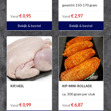
gewicht 150-170 gram
€ 0,95
€ 2,97
Vanaf
Vanaf
Bekijk & bestel
Bekijk & bestel
KIP, HEEL
KIP-MINI-ROLLADE
ca. 300 gram per stuk
€ 0,99
€ 6,87
Vanaf
Vanaf