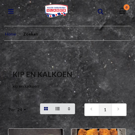
0
Home
Zoeken
KIP EN KALKOEN
kip en kalkoen
1
Per:
24