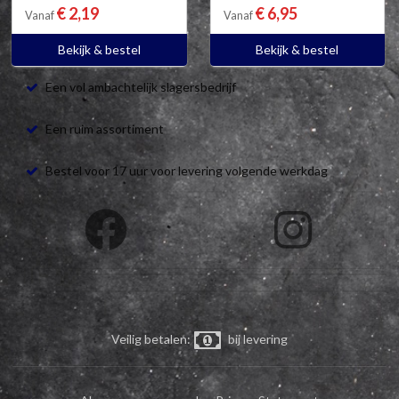
€ 2,19
€ 6,95
Vanaf
Vanaf
Bekijk & bestel
Bekijk & bestel
Een vol ambachtelijk slagersbedrijf
Een ruim assortiment
Bestel voor 17 uur voor levering volgende werkdag
Veilig betalen:
bij levering