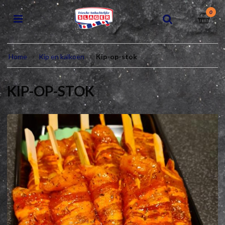
0
Home
Kip en kalkoen
Kip-op-stok
KIP-OP-STOK