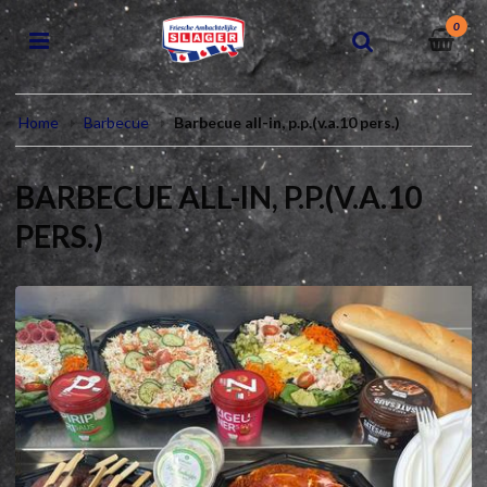
0
Home
Barbecue
Barbecue all-in, p.p.(v.a.10 pers.)
BARBECUE ALL-IN, P.P.(V.A.10
PERS.)