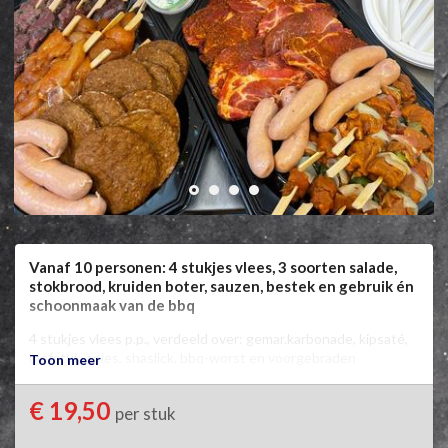
Vanaf 10 personen: 4 stukjes vlees, 3 soorten salade,
stokbrood, kruiden boter, sauzen, bestek en gebruik én
schoonmaak van de bbq
4 stukjes vlees p.p., verdeeld over: gemar.karbonade, kipsaté, 
biefstuk-spies, shaslick, bbq-worst en voorgebraden 
Toon meer
hamburger.

Rundvlees-, kipkerrie- en rauwkostsalade, stokbrood, 
€ 19,50
per stuk
kruidenboter, 3 soorten saus, borden en bestek, gebruik én 
schoonmaken van een bbq. Vanaf 10 personen!