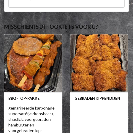
MISSCHIEN IS DIT OOK IETS VOOR U?
BBQ-TOP-PAKKET
GEBRADEN KIPPENDIJEN
gemarineerde karbonade,
supersaté(varkenshaas),
shaslick, voorgebraden
hamburger en
voorgebraden kip-