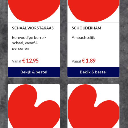
SCHAAL WORST&KAAS
SCHOUDERHAM
Eenvoudige borrel-
Ambachtelijk
schaal, vanaf 4
personen
€ 12,95
€ 1,89
Vanaf
Vanaf
Bekijk & bestel
Bekijk & bestel