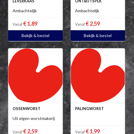
LEVERKAAS
ONTBIJTSPEK
Ambachtelijk
Ambachtelijk
€ 1,89
€ 2,59
Vanaf
Vanaf
Bekijk & bestel
Bekijk & bestel
OSSENWORST
PALINGWORST
Uit eigen worstmakerij
€ 2,59
€ 1,99
Vanaf
Vanaf