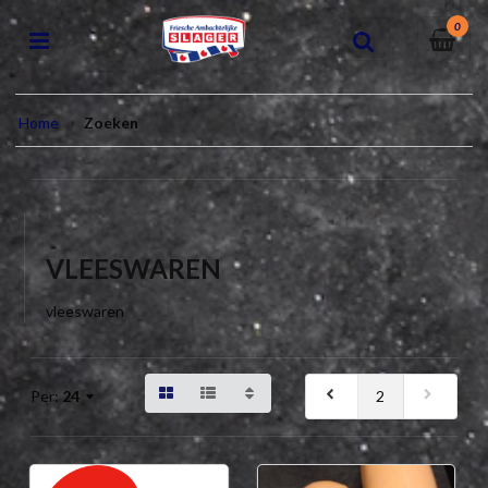
0
Home
Zoeken
VLEESWAREN
vleeswaren
2
Per:
24