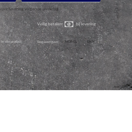
 voor levering volgende werkdag
Veilig betalen:
bij levering
MOBIEL
EASY
 In-site product
Shop weergave: