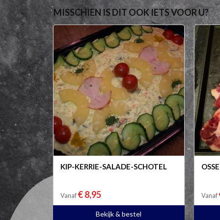
MISSCHIEN IS DIT OOK IETS VOOR U?
KIP-KERRIE-SALADE-SCHOTEL
OSS
€ 8,95
Vanaf
Vanaf
Bekijk & bestel