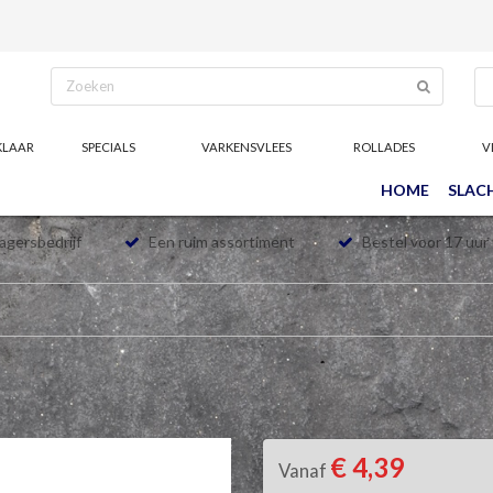
KLAAR
SPECIALS
VARKENSVLEES
ROLLADES
V
HOME
SLAC
lagersbedrijf
Een ruim assortiment
Bestel voor 17 uur
€ 4,39
Vanaf