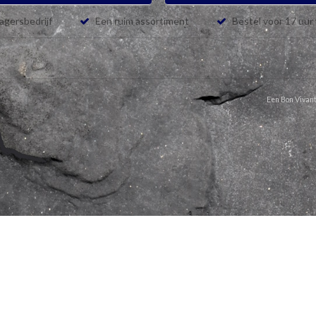
lagersbedrijf
Een ruim assortiment
Bestel voor 17 uur
Een Bon Vivant