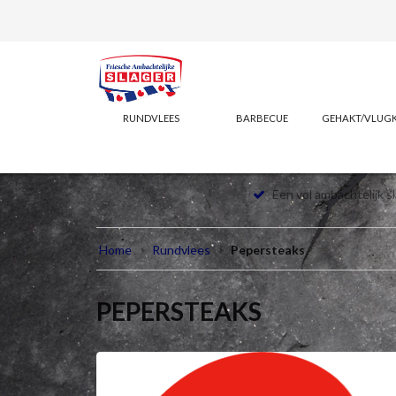
RUNDVLEES
BARBECUE
GEHAKT/VLUG
Een vol ambachtelijk s
Home
Rundvlees
Pepersteaks
PEPERSTEAKS