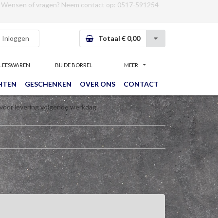
Wensen of vragen? Neem contact op:
0517-591254
Inloggen
Totaal € 0,00
LEESWAREN
BIJ DE BORREL
MEER
HTEN
GESCHENKEN
OVER ONS
CONTACT
 voor levering volgende werkdag