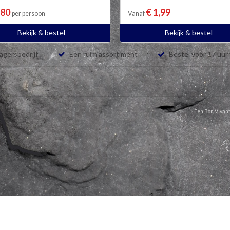
,80
€ 1,99
per persoon
Vanaf
Bekijk & bestel
Bekijk & bestel
lagersbedrijf
Een ruim assortiment
Bestel voor 17 uur
Een Bon Vivant