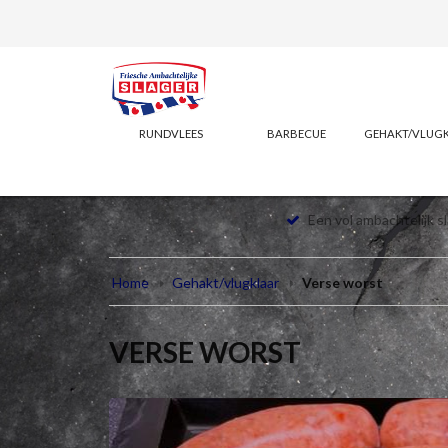
RUNDVLEES
BARBECUE
GEHAKT/VLUG
Een vol ambachtelijk s
Home
Gehakt/vlugklaar
Verse worst
VERSE WORST