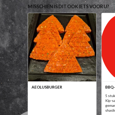
MISSCHIEN IS DIT OOK IETS VOOR U?
AEOLUSBURGER
BBQ-
5 stuk
Kip-sa
gemar.
shasli