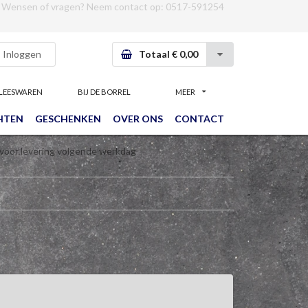
Wensen of vragen? Neem contact op:
0517-591254
Inloggen
Totaal € 0,00
LEESWAREN
BIJ DE BORREL
MEER
HTEN
GESCHENKEN
OVER ONS
CONTACT
 voor levering volgende werkdag