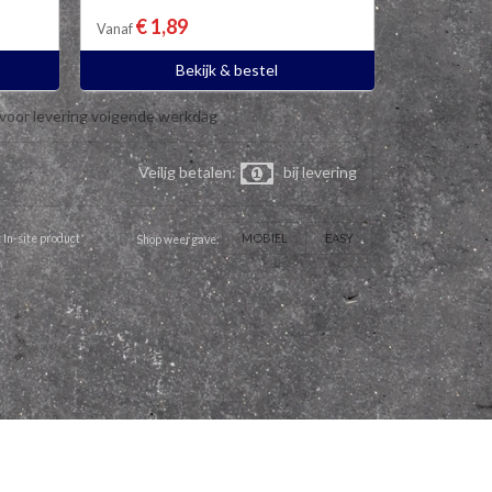
€ 1,89
Vanaf
Bekijk & bestel
 voor levering volgende werkdag
Veilig betalen:
bij levering
MOBIEL
EASY
 In-site product
Shop weergave: