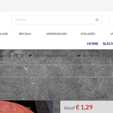
KLAAR
SPECIALS
VARKENSVLEES
ROLLADES
V
HOME
SLAC
lagersbedrijf
Een ruim assortiment
Bestel voor 17 uur
€ 1,29
Vanaf