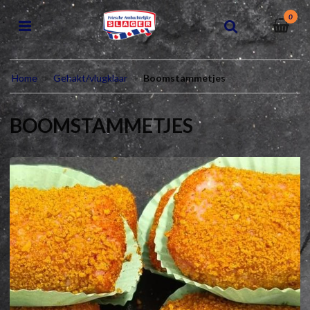
0
Home
Gehakt/vlugklaar
Boomstammetjes
BOOMSTAMMETJES