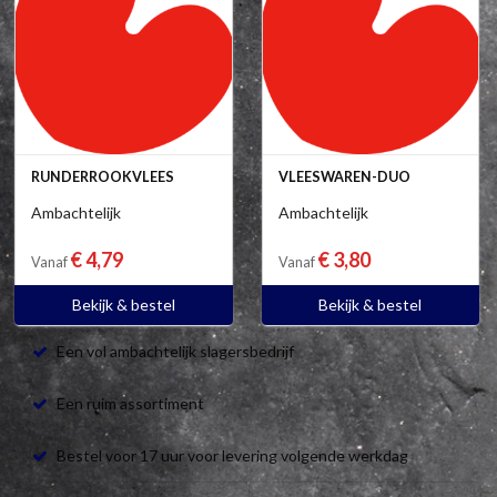
RUNDERROOKVLEES
VLEESWAREN-DUO
Ambachtelijk
Ambachtelijk
€ 4,79
€ 3,80
Vanaf
Vanaf
Bekijk & bestel
Bekijk & bestel
Een vol ambachtelijk slagersbedrijf
Een ruim assortiment
Bestel voor 17 uur voor levering volgende werkdag