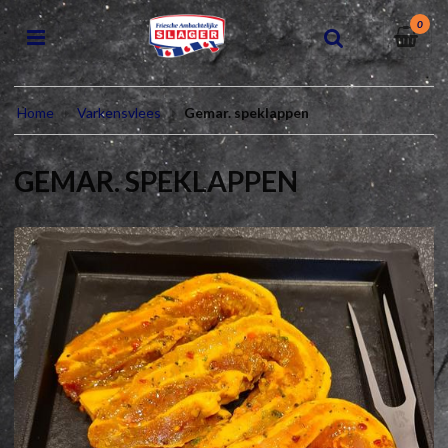
0
Home
Varkensvlees
Gemar. speklappen
GEMAR. SPEKLAPPEN