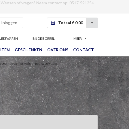
Wensen of vragen? Neem contact op:
0517-591254
Inloggen
Totaal € 0,00
LEESWAREN
BIJ DE BORREL
MEER
HTEN
GESCHENKEN
OVER ONS
CONTACT
 voor levering volgende werkdag