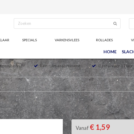
KLAAR
SPECIALS
VARKENSVLEES
ROLLADES
V
HOME
SLAC
lagersbedrijf
Een ruim assortiment
Bestel voor 17 uur
€ 1,59
Vanaf