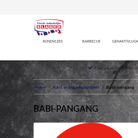
RUNDVLEES
BARBECUE
GEHAKT/VLUG
Een vol ambachtelijk s
Home
Kant en klaar/maaltijden
Babi-pangang
BABI-PANGANG