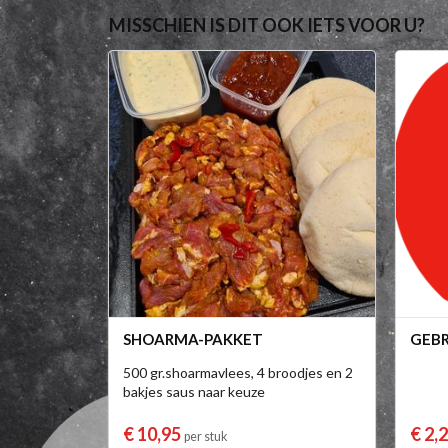
MISSCHIEN IS DIT OOK IETS VOOR U?
SHOARMA-PAKKET
GEB
500 gr.shoarmavlees, 4 broodjes en 2
bakjes saus naar keuze
€ 10,95
€ 2,
per stuk