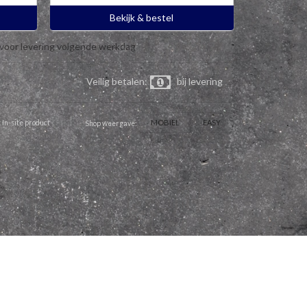
Bekijk & bestel
 voor levering volgende werkdag
Veilig betalen:
bij levering
MOBIEL
EASY
 In-site product
Shop weergave: