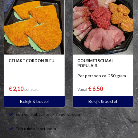
GEHAKT CORDON BLEU
GOURMETSCHAAL
POPULAIR
Per persoon ca. 250 gram
€ 2,10
€ 6,50
per stuk
Vanaf
Bekijk & bestel
Bekijk & bestel
Een vol ambachtelijk slagersbedrijf
Een ruim assortiment