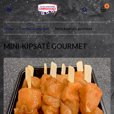
0
Home
Fondue & gourmet
Mini-kipsaté gourmet
MINI-KIPSATÉ GOURMET