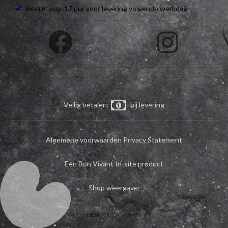
Bestel voor 17 uur voor levering volgende werkdag
Veilig betalen:
bij levering
Algemene voorwaarden
Privacy Statement
Een Bon Vivant In-site product
Shop weergave:
DESKTOP
EASY